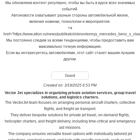
Мы обновляем контент регулярно, чтобы вы быть в курсе всех значимых
событий.
Автоновости охватывают разные стороны автомобильной жизни,
включая новинки, технологии и мероприятия.
<a
href="https://www.atlon.ru/news/publikatcii/obnovlennyy_mercedes_benz_s_cl
Мы постоянно следим за всеми тенденциями, чтобы предоставить вам
максимально точную информацию.
Если вы интересуетесь автомобилями, этот сайт станет вашим лучшим
другом.
Guest
Created on:
3/19/2025 6:53 PM
Vector Jet specializes in organizing private aviation services, group travel
solutions, and logistics charters.
The VectorJet team focuses on arranging personal aircraft charters, collective
flights, and freight air transport.
They deliver bespoke solutions for private jet travel, on-demand flights,
helicopter charters, and freight delivery, including time-critical and emergency
aid missions.
The company ensures versatile travel options with individually tailored jet