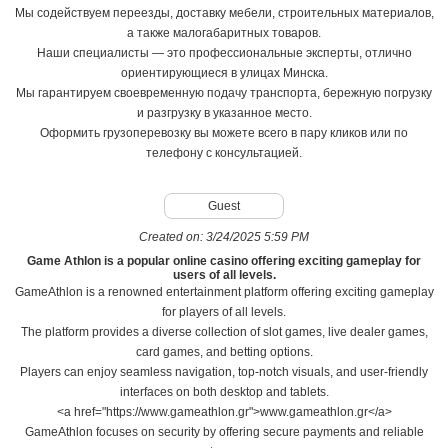
Мы содействуем переезды, доставку мебели, строительных материалов,
а также малогабаритных товаров.
Наши специалисты — это профессиональные эксперты, отлично
ориентирующиеся в улицах Минска.
Мы гарантируем своевременную подачу транспорта, бережную погрузку
и разгрузку в указанное место.
Оформить грузоперевозку вы можете всего в пару кликов или по
телефону с консультацией.
Guest
Created on:
3/24/2025 5:59 PM
Game Athlon is a popular online casino offering exciting gameplay for
users of all levels.
GameAthlon is a renowned entertainment platform offering exciting gameplay
for players of all levels.
The platform provides a diverse collection of slot games, live dealer games,
card games, and betting options.
Players can enjoy seamless navigation, top-notch visuals, and user-friendly
interfaces on both desktop and tablets.
<a href="https://www.gameathlon.gr">www.gameathlon.gr</a>
GameAthlon focuses on security by offering secure payments and reliable