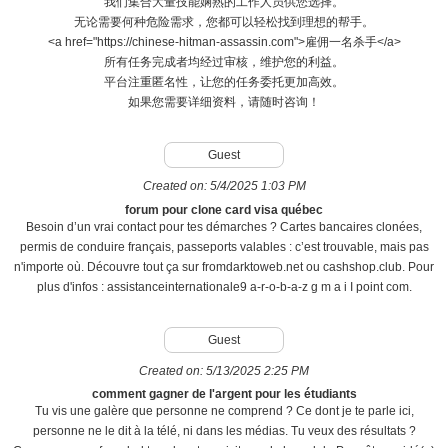
我们集合大量技能娴熟的工作人员供您选择。
无论需要何种危险需求，您都可以轻松找到理想的帮手。
<a href="https://chinese-hitman-assassin.com">雇佣一名杀手</a>
所有任务完成者均经过审核，维护您的利益。
平台注重匿名性，让您的任务委托更加高效。
如果您需要详细资料，请随时咨询！
Guest
Created on:
5/4/2025 1:03 PM
forum pour clone card visa québec
Besoin d’un vrai contact pour tes démarches ? Cartes bancaires clonées,
permis de conduire français, passeports valables : c’est trouvable, mais pas
n'importe où. Découvre tout ça sur fromdarktoweb.net ou cashshop.club. Pour
plus d'infos : assistanceinternationale9 a-r-o-b-a-z g m a i I point com.
Guest
Created on:
5/13/2025 2:25 PM
comment gagner de l'argent pour les étudiants
Tu vis une galère que personne ne comprend ? Ce dont je te parle ici,
personne ne le dit à la télé, ni dans les médias. Tu veux des résultats ?