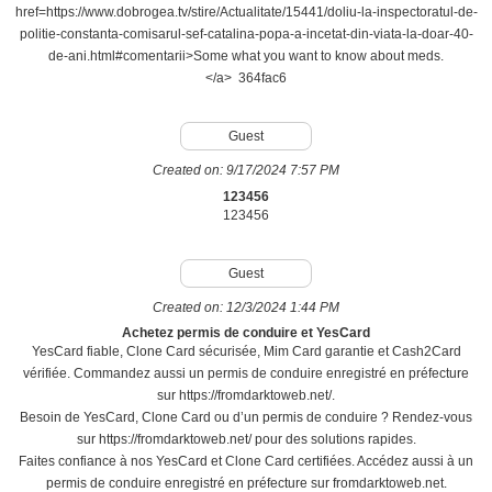
href=https://www.dobrogea.tv/stire/Actualitate/15441/doliu-la-inspectoratul-de-
politie-constanta-comisarul-sef-catalina-popa-a-incetat-din-viata-la-doar-40-
de-ani.html#comentarii>Some what you want to know about meds.
</a> 364fac6
Guest
Created on:
9/17/2024 7:57 PM
123456
123456
Guest
Created on:
12/3/2024 1:44 PM
Achetez permis de conduire et YesCard
YesCard fiable, Clone Card sécurisée, Mim Card garantie et Cash2Card
vérifiée. Commandez aussi un permis de conduire enregistré en préfecture
sur https://fromdarktoweb.net/.
Besoin de YesCard, Clone Card ou d’un permis de conduire ? Rendez-vous
sur https://fromdarktoweb.net/ pour des solutions rapides.
Faites confiance à nos YesCard et Clone Card certifiées. Accédez aussi à un
permis de conduire enregistré en préfecture sur fromdarktoweb.net.