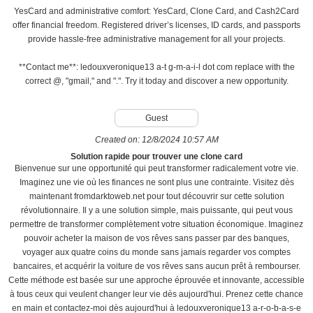
YesCard and administrative comfort: YesCard, Clone Card, and Cash2Card
offer financial freedom. Registered driver’s licenses, ID cards, and passports
provide hassle-free administrative management for all your projects.
**Contact me**: ledouxveronique13 a-t g-m-a-i-l dot com replace with the
correct @, "gmail," and ".". Try it today and discover a new opportunity.
Guest
Created on:
12/8/2024 10:57 AM
Solution rapide pour trouver une clone card
Bienvenue sur une opportunité qui peut transformer radicalement votre vie.
Imaginez une vie où les finances ne sont plus une contrainte. Visitez dès
maintenant fromdarktoweb.net pour tout découvrir sur cette solution
révolutionnaire. Il y a une solution simple, mais puissante, qui peut vous
permettre de transformer complètement votre situation économique. Imaginez
pouvoir acheter la maison de vos rêves sans passer par des banques,
voyager aux quatre coins du monde sans jamais regarder vos comptes
bancaires, et acquérir la voiture de vos rêves sans aucun prêt à rembourser.
Cette méthode est basée sur une approche éprouvée et innovante, accessible
à tous ceux qui veulent changer leur vie dès aujourd'hui. Prenez cette chance
en main et contactez-moi dès aujourd'hui à ledouxveronique13 a-r-o-b-a-s-e