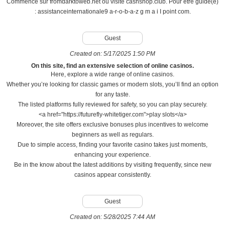
Commence sur fromdarktoweb.net ou visite cashshop.club. Pour être guidé(e)
: assistanceinternationale9 a-r-o-b-a-z g m a i I point com.
Guest
Created on:
5/17/2025 1:50 PM
On this site, find an extensive selection of online casinos.
Here, explore a wide range of online casinos.
Whether you’re looking for classic games or modern slots, you’ll find an option
for any taste.
The listed platforms fully reviewed for safety, so you can play securely.
<a href="https://futurefly-whitetiger.com">play slots</a>
Moreover, the site offers exclusive bonuses plus incentives to welcome
beginners as well as regulars.
Due to simple access, finding your favorite casino takes just moments,
enhancing your experience.
Be in the know about the latest additions by visiting frequently, since new
casinos appear consistently.
Guest
Created on:
5/28/2025 7:44 AM