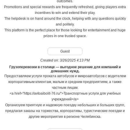
outcomes.
Promotions and special rewards are frequently refreshed, giving players extra
incentives to win and extend their play.
The helpdesk is on hand around the clock, helping with any questions quickly
and politely.
This platform is the perfect place for those looking for entertainment and huge
prizes in one trusted space.
Guest
Created on:
3/26/2025 4:13 PM
Грузоперевозки в столице — выгодное решение для компаний и
домашних нужд.
Предоставляем услуги проката автобусов и микроавтобусов с водителем
корпоративным клиентам, малым и средним предприятиям, а также
частным лицам.
<a href="https://avtoaibolit-76.ru/">Транспортные услуги для учебных
учреждений</a>
Организуем приятную и надежную поездку небольших и больших групп,
предлагая заказы на торжества, корпоративы, туристические поездки и
другие мероприятия в регионе Челябинска.