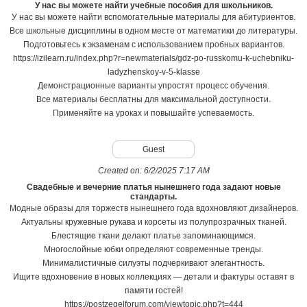
У нас вы можете найти учебные пособия для школьников.
У нас вы можете найти вспомогательные материалы для абитуриентов.
Все школьные дисциплины в одном месте от математики до литературы.
Подготовьтесь к экзаменам с использованием пробных вариантов.
https://izilearn.ru/index.php?r=newmaterials/gdz-po-russkomu-k-uchebniku-
ladyzhenskoy-v-5-klasse
Демонстрационные варианты упростят процесс обучения.
Все материалы бесплатны для максимальной доступности.
Применяйте на уроках и повышайте успеваемость.
Guest
Created on:
6/2/2025 7:17 AM
Свадебные и вечерние платья нынешнего года задают новые
стандарты.
Модные образы для торжеств нынешнего года вдохновляют дизайнеров.
Актуальны кружевные рукава и корсеты из полупрозрачных тканей.
Блестящие ткани делают платье запоминающимся.
Многослойные юбки определяют современные тренды.
Минималистичные силуэты подчеркивают элегантность.
Ищите вдохновение в новых коллекциях — детали и фактуры оставят в
памяти гостей!
https://postzegelforum.com/viewtopic.php?t=444