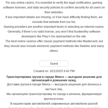
For any online casino, it is essential to verify the legal certification, gaming
software licenses, and data security policies to confirm security for all users on
their websites.
If any important details are missing, or if we have difficulty finding them, we
exclude that website from our list.
Gaming providers are another important factor in selecting an internet casino.
Generally, if there’s no valid license, you won’t find trustworthy software
developers like Play’n Go represented on the site.
The best online casinos offer classic payment methods like Mastercard, but
they should also include electronic payment methods like Neteller and many
others.
Guest
Created on:
3/21/2025 9:42 PM
Транспортировка грузов в городе Минск — выгодное решение для
организаций и домашних нужд.
Доставка грузов в городе Минск — выгодное решение для бизнеса и
частных лиц.
Мы организуем транспортировку по городу и региона, функционируя
круглосуточно.
В нашем парке автомобилей современные автомобили разной