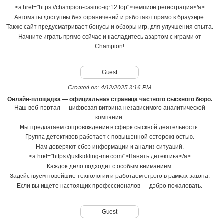
<a href="https://champion-casino-igr12.top">чемпион регистрация</a>
Автоматы доступны без ограничений и работают прямо в браузере.
Также сайт предусматривает бонусы и обзоры игр, для улучшения опыта.
Начните играть прямо сейчас и насладитесь азартом с играми от
Champion!
Guest
Created on:
4/12/2025 3:16 PM
Онлайн-площадка — официальная страница частного сыскного бюро.
Наш веб-портал — цифровая витрина независимого аналитической
компании.
Мы предлагаем сопровождение в сфере сыскной деятельности.
Группа детективов работает с повышенной осторожностью.
Нам доверяют сбор информации и анализ ситуаций.
<a href="https://justkidding-me.com/">Нанять детектива</a>
Каждое дело подходит с особым вниманием.
Задействуем новейшие технологии и работаем строго в рамках закона.
Если вы ищете настоящих профессионалов — добро пожаловать.
Guest