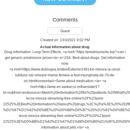
Comments
Guest
Created on:
1/10/2021 9:02 PM
Actual information about drug.
Drug information. Long-Term Effects. <a href="https://prednisone4u.top">can i
get generic prednisone prices</a> in USA. Best about drugs. Get information
now.
<a href=https://www.dobrogea.tv/stire/Externe/14814/o-minora-ia-cerut-
iubitului-sai-omoare-mama-femeia-a-fost-injunghiata-de-70-de-
ori.html#comentarii>Some about medication.</a> <a
href=https://amp.en.vaskar.co.in/translate/1?
to=ru&from=en&source=Meds%20information%20for%20patients.%20Wh
lecce-monza-streaming-free-online%2F%23post-
22525%3EBest%20information%20about%20drugs.%3C%2Fa%
%D1%87%D1%82%D0%BE%20%D0%B8%D0%B7%20%D1%82%D0%BE%D0%
lecce-monza-streaming-free-online%20%2F%20%23post-
22525%3E%D0%BB%D1%83%D1%87%D1%88%D0%B0%D1%8F%20%D0%
information about pills.</a> <a