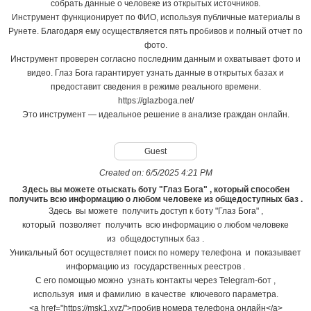
собрать данные о человеке из открытых источников.
Инструмент функционирует по ФИО, используя публичные материалы в
Рунете. Благодаря ему осуществляется пять пробивов и полный отчет по
фото.
Инструмент проверен согласно последним данным и охватывает фото и
видео. Глаз Бога гарантирует узнать данные в открытых базах и
предоставит сведения в режиме реального времени.
https://glazboga.net/
Это инструмент — идеальное решение в анализе граждан онлайн.
Guest
Created on:
6/5/2025 4:21 PM
Здесь вы можете отыскать боту "Глаз Бога" , который способен
получить всю информацию о любом человеке из общедоступных баз .
Здесь вы можете получить доступ к боту "Глаз Бога" ,
который позволяет получить всю информацию о любом человеке
из общедоступных баз .
Уникальный бот осуществляет поиск по номеру телефона и показывает
информацию из государственных реестров .
С его помощью можно узнать контакты через Telegram-бот ,
используя имя и фамилию в качестве ключевого параметра.
<a href="https://msk1.xyz/">пробив номера телефона онлайн</a>