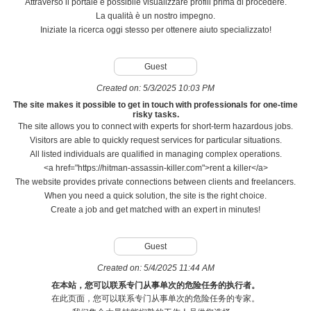
Attraverso il portale è possibile visualizzare profili prima di procedere.
La qualità è un nostro impegno.
Iniziate la ricerca oggi stesso per ottenere aiuto specializzato!
Guest
Created on:
5/3/2025 10:03 PM
The site makes it possible to get in touch with professionals for one-time
risky tasks.
The site allows you to connect with experts for short-term hazardous jobs.
Visitors are able to quickly request services for particular situations.
All listed individuals are qualified in managing complex operations.
<a href="https://hitman-assassin-killer.com">rent a killer</a>
The website provides private connections between clients and freelancers.
When you need a quick solution, the site is the right choice.
Create a job and get matched with an expert in minutes!
Guest
Created on:
5/4/2025 11:44 AM
在本站，您可以联系专门从事单次的危险任务的执行者。
在此页面，您可以联系专门从事单次的危险任务的专家。