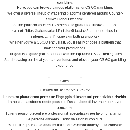
gambling.
Here, you can browse various platforms for CS:GO gambling.
We offer a diverse lineup of wagering platforms centered around Counter-
Strike: Global Offensive.
All the platforms is carefully selected to guarantee trustworthiness.
<a href="https://halonotariat.id/articles/5-best-cs2-gambling-sites-in-
indonesia.html">csgo skin betting sites</a>
Whether you're a CS:GO enthusiast, you'll easily choose a platform that
matches your preferences.
Our goal is to guide you to connect with the top-rated CS:GO betting sites.
Start browsing our list at your convenience and elevate your CS:GO gambling
experience!
Guest
Created on:
4/30/2025 1:26 PM
La nostra piattaforma permette l’ingaggio di lavoratori per attività a rischio.
La nostra piattaforma rende possibile l’assunzione di lavoratori per lavori
pericolosi.
I clienti possono scegliere professionisti specializzati per lavori una tantum.
Le persone disponibili sono selezionati con cura.
<a href="https://sonsofanarchy-italia.com">sonsofanarchy-italia.com</a>