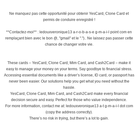
Ne manquez pas cette opportunité pour obtenir YesCard, Clone Card et
permis de conduire enregistré !
**Contactez-moi** : ledouxveronique13 a-r-o-b-a-s-e g-m-a-i-l point com en
remplaçant bien avec le bon @, "gmail" et le ".").. Ne laissez pas passer cette
chance de changer votre vie.
These cards – YesCard, Clone Card, Mim Card, and Cash2Card – make it
easy to manage your money on your terms. Say goodbye to financial stress.
Accessing essential documents like a driver’s license, ID card, or passport has
never been easier. Our solutions help you get what you need without the
hassle.
YesCard, Clone Card, Mim Card, and Cash2Card make every financial
decision secure and easy. Perfect for those who value independence.
For more information, contact me at: ledouxveronique13 a-t g-m-a-i-l dot com
(copy the address correctly).
There’s no risk in trying, but there’s a lot to gain.