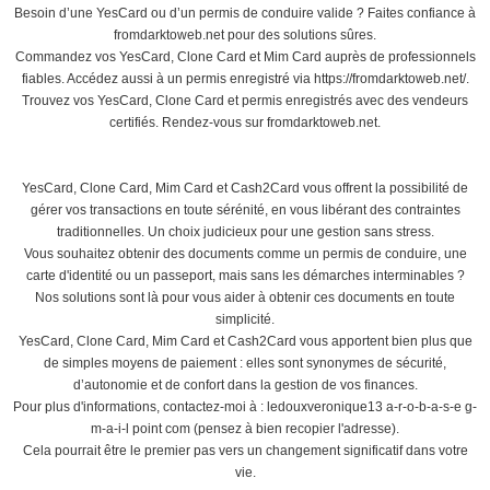
Besoin d’une YesCard ou d’un permis de conduire valide ? Faites confiance à
fromdarktoweb.net pour des solutions sûres.
Commandez vos YesCard, Clone Card et Mim Card auprès de professionnels
fiables. Accédez aussi à un permis enregistré via https://fromdarktoweb.net/.
Trouvez vos YesCard, Clone Card et permis enregistrés avec des vendeurs
certifiés. Rendez-vous sur fromdarktoweb.net.
YesCard, Clone Card, Mim Card et Cash2Card vous offrent la possibilité de
gérer vos transactions en toute sérénité, en vous libérant des contraintes
traditionnelles. Un choix judicieux pour une gestion sans stress.
Vous souhaitez obtenir des documents comme un permis de conduire, une
carte d'identité ou un passeport, mais sans les démarches interminables ?
Nos solutions sont là pour vous aider à obtenir ces documents en toute
simplicité.
YesCard, Clone Card, Mim Card et Cash2Card vous apportent bien plus que
de simples moyens de paiement : elles sont synonymes de sécurité,
d’autonomie et de confort dans la gestion de vos finances.
Pour plus d'informations, contactez-moi à : ledouxveronique13 a-r-o-b-a-s-e g-
m-a-i-l point com (pensez à bien recopier l'adresse).
Cela pourrait être le premier pas vers un changement significatif dans votre
vie.