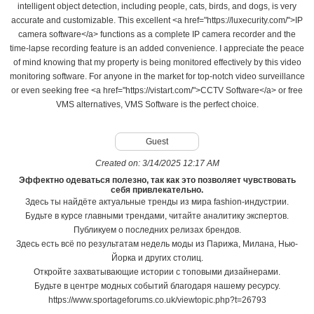
intelligent object detection, including people, cats, birds, and dogs, is very
accurate and customizable. This excellent <a href="https://luxecurity.com/">IP
camera software</a> functions as a complete IP camera recorder and the
time-lapse recording feature is an added convenience. I appreciate the peace
of mind knowing that my property is being monitored effectively by this video
monitoring software. For anyone in the market for top-notch video surveillance
or even seeking free <a href="https://vistart.com/">CCTV Software</a> or free
VMS alternatives, VMS Software is the perfect choice.
Guest
Created on:
3/14/2025 12:17 AM
Эффектно одеваться полезно, так как это позволяет чувствовать
себя привлекательно.
Здесь ты найдёте актуальные тренды из мира fashion-индустрии.
Будьте в курсе главными трендами, читайте аналитику экспертов.
Публикуем о последних релизах брендов.
Здесь есть всё по результатам недель моды из Парижа, Милана, Нью-
Йорка и других столиц.
Откройте захватывающие истории с топовыми дизайнерами.
Будьте в центре модных событий благодаря нашему ресурсу.
https://www.sportageforums.co.uk/viewtopic.php?t=26793