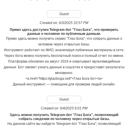
Guest
Created on:
6/3/2025 10:57 PM
Прямо здесь доступен Telegram-бот "Глаз Бога", что проверить
данные о человеке по публичным данным.
Прямо здесь можно получить сервис "Глаз Бога", что собрать данные о
человеке через открытые базы.
Инструмент работает по ФИО, анализируя публичные материалы в сети.
Через бота можно получить бесплатный поиск и полный отчет по имени.
Платформа обновлен на август 2024 и охватывает мультимедийные
данные. Бот сможет узнать данные в соцсетях и предоставит результаты
мгновенно.
<a href="https://glazboga.net/">Глаз Бога бот</a>
Данный инструмент — помощник для проверки людей онлайн.
Guest
Created on:
6/4/2025 6:01 PM
Здесь можно получить Telegram-бот "Глаз Бога", позволяющий
собрать сведения по человеку через открытые базы.
На данном сайте вы найдете Telegram-бот "Глаз Бога", позволяющий