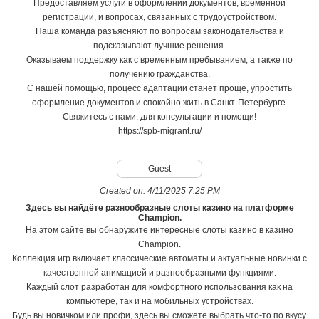
Предоставляем услуги в оформлении документов, временной
регистрации, и вопросах, связанных с трудоустройством.
Наша команда разъясняют по вопросам законодательства и
подсказывают лучшие решения.
Оказываем поддержку как с временным пребыванием, а также по
получению гражданства.
С нашей помощью, процесс адаптации станет проще, упростить
оформление документов и спокойно жить в Санкт-Петербурге.
Свяжитесь с нами, для консультации и помощи!
https://spb-migrant.ru/
Guest
Created on:
4/11/2025 7:25 PM
Здесь вы найдёте разнообразные слоты казино на платформе
Champion.
На этом сайте вы обнаружите интересные слоты казино в казино
Champion.
Коллекция игр включает классические автоматы и актуальные новинки с
качественной анимацией и разнообразными функциями.
Каждый слот разработан для комфортного использования как на
компьютере, так и на мобильных устройствах.
Будь вы новичком или профи, здесь вы сможете выбрать что-то по вкусу.