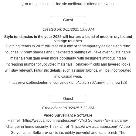
g-m-a-i-l point com. Une vie meilleure n'attend que vous.
Guest
Created on:
3/11/2025 5:08 AM
Style tendencies in the year 2025 will feature a blend of modern styles and
vintage touches
Clothing trends in 2025 will feature a mix of contemporary designs and retro
touches. Vibrant shades and unexpected pairings will take over. Sustainable
materials will gain even more popularity, with designers introducing an
increasing number of upcycled materials. Relaxed-fit cuts and layered looks
will stay relevant. Futuristic details, such as smart fabrics, will be incorporated
into casual wear.
https://www.elbostonterrier.com/index.php/topic,3707.new.html#new128
Guest
Created on:
3/13/2025 7:32 AM
Video Surveillance Software
<a href="https://webcamcommander.com/">VMS Software</a> is a game-
changer in home security. This <a href="https://www.aicamapp.com/">Video
Surveillance Software</a> is incredibly powerful and feature-rich. The