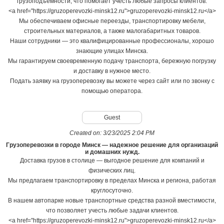
грузоподъемности, что помогает учесть любые запросы клиентов.
<a href="https://gruzoperevozki-minsk12.ru">gruzoperevozki-minsk12.ru</a>
Мы обеспечиваем офисные переезды, транспортировку мебели,
строительных материалов, а также малогабаритных товаров.
Наши сотрудники — это квалифицированные профессионалы, хорошо
знающие улицах Минска.
Мы гарантируем своевременную подачу транспорта, бережную погрузку
и доставку в нужное место.
Подать заявку на грузоперевозку вы можете через сайт или по звонку с
помощью оператора.
Guest
Created on:
3/23/2025 2:04 PM
Грузоперевозки в городе Минск — надежное решение для организаций
и домашних нужд.
Доставка грузов в столице — выгодное решение для компаний и
физических лиц.
Мы предлагаем транспортировку в пределах Минска и региона, работая
круглосуточно.
В нашем автопарке новые транспортные средства разной вместимости,
что позволяет учесть любые задачи клиентов.
<a href="https://gruzoperevozki-minsk12.ru">gruzoperevozki-minsk12.ru</a>