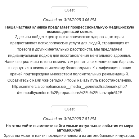
Guest
Created on:
3/15/2025 3:06 PM
Наша частная клиника предлагает профессиональную медицинскую
помощь для всей семьи.
Здесь вы найдете центр психологического здоровья, которая
предоставляет психологические услуги для людей, страдающих от
тревоги и других ментальных расстройств. Мы предлагаем
индивидуальный подход для восстановления ментального здоровья.
Наши специалисты готовы помочь вам решить психологические барьеры
и вернуться к психологическому благополучию. Квалификация наших
врачей подтверждена множеством положительных рекомендаций.
Обратитесь с нами уже сегодня, чтобы начать путь к восстановлению.
http://commercialcompliance.us/__media__/js/netsoltrademark.php?
d=empathycenter.ru%2Fpreparations%2Fo%2Folanzapin%2F
Guest
Created on:
3/16/2025 7:51 PM
На этом сайте вы можете найти самые актуальные события из мира
автомобилей.
Здесь вы можете найти последние новости из автомобильной индустрии.