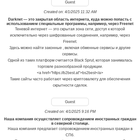
Guest
Created on:
4/1/2025 11:32 AM
Darknet — это закрытая область интернета, куда можно попасть с
использованием специальные программы, например, через Freenet
Теневой интернет — это скрытая зона сети, доступ к которой
исключительно через шифрованные соединения, например, через
Freenet.
Здесь можно найти законные , включая обменные сервисы и другие
сервисы.
Одной из таких платформ считается Black Sprut, которая занималась
торговле разнообразной продукции.
<a href="https://b2best.at">bs2best</a>
Такие сайты часто работают через криптовалюту для обеспечения
скрытности сделок.
Guest
Created on:
4/1/2025 9:16 PM
Наша компания осуществляет сопровождением иностранных граждан
в северной столице.
Наша компания предлагает сопровождением иностранных граждан в
СПб.